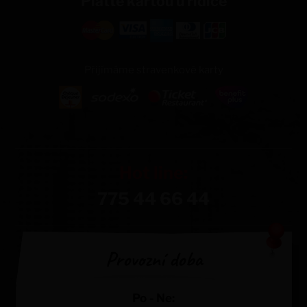
Plaťte kartou u řidiče
Přijímáme stravenkové karty
Hot line:
775 44 66 44
Provozní doba
Po - Ne: