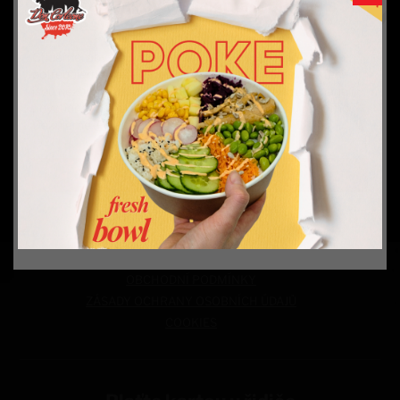
349
Kč
Aby vše fungovalo, jak má (souhlas s
cookies)
Chceme, abyste u nás rychle našli to, co hledáte. I proto
Do košíku
potřebujeme váš souhlas s ukládáním cookies. Některé
jsou nezbytné pro fungování stránek, další nám pomáhají,
abychom vás neobtěžovali nevhodně zvolenou reklamou.
Děkujeme.
Podrobnosti o cookies
ALERGENY:
1,6,7,9,10,12
Seznam alergenů naleznete
ZDE
Přijmout vše a pokračovat
Zakázat fungování cookies
Spravovat nastavení cookies
OBCHODNÍ PODMÍNKY
ZÁSADY OCHRANY OSOBNÍCH ÚDAJŮ
COOKIES