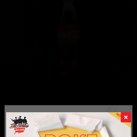
45
Kč
nebo 100 bodů
Aby vše fungovalo, jak má (souhlas s
cookies)