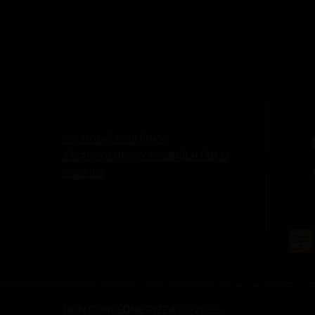
OBCHODNÍ PODMÍNKY
ZÁSADY OCHRANY OSOBNÍCH ÚDAJŮ
COOKIES
DON CORLEONE PIZZA | © 2026