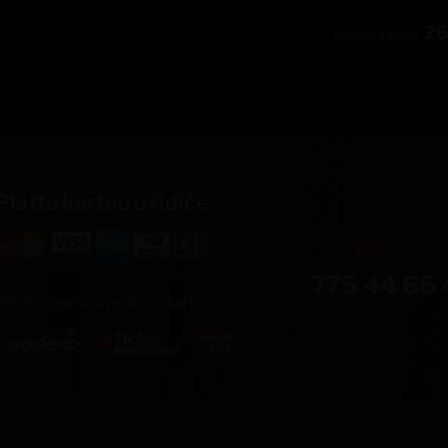
2
Celková cena
Plaťte kartou u řidiče
Hot line:
775 44 66 
Přijímáme stravenkové karty