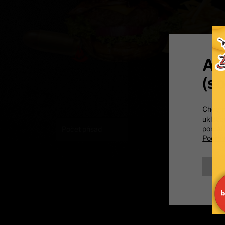
Ab
(s
Chceme,
ukládá
pomáha
Počet přísad
Podrob