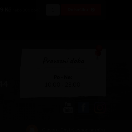
69
Kč
Do košíku
nebo
300
bodů
Provozní doba
Po - Ne:
44
10:00 - 23:00
Clevero.
Chytrý eshop na míru.