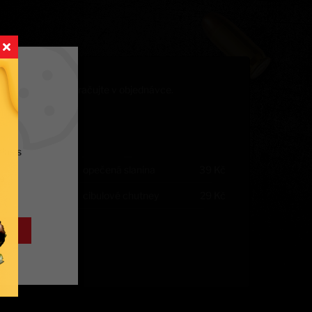
ůj burger nebo pokračujte v objednávce.
s
las s
-
+
opečená slanina
39
Kč
e.
-
+
cibulové chutney
29
Kč