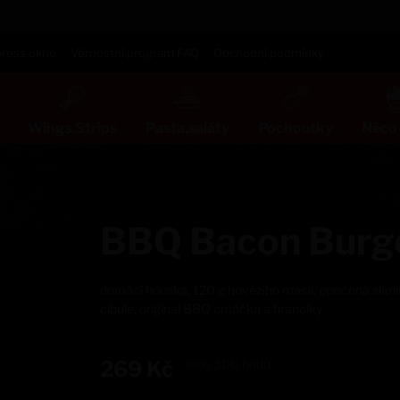
ress okno
Věrnostní program FAQ
Obchodní podmínky
Wings,Strips
Pasta,saláty
Pochoutky
Něco 
BBQ Bacon Bur
domácí houska, 120 g hovězího masa, opečená slanina,
cibule, original BBQ omáčka a hranolky
269
Kč
nebo
300
bodů