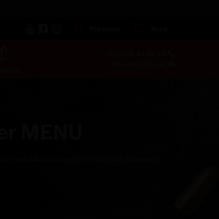
Přihlášení
Košík
+420 775 44 66 44
35
Doručení
min
navíc
ger MENU
 čedar, pikantní paprikový relish, salát, nákladaná