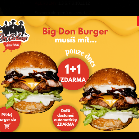
ALERGENY:
1.3,6,7,9,10,11,12
Seznam alergenů naleznete
ZDE
y vše fungovalo, jak má
Vyberte si doplňkové přísady na sv
ouhlas s cookies)
Burger ingredience - max. 3 k
 abyste u nás rychle našli to, co hledáte. I proto potřebujeme váš souh
ním cookies. Některé jsou nezbytné pro fungování stránek, další nám
-
+
120g hovězí maso
89
Kč
jí, abychom vás neobtěžovali nevhodně zvolenou reklamou. Děkujem
0/3
nosti o cookies
-
+
čedar
29
Kč
-
+
jalapeňo papričky
29
Kč
Zakázat fungování cookies
Přijmout vše a pokračovat
Spravovat nastavení cookies