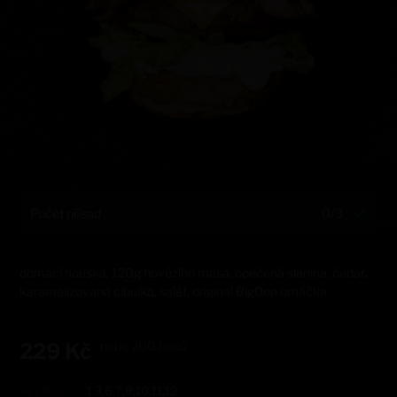
Počet přísad
0/3
domácí houska, 120g hovězího masa, opečená slanina, čedar,
karamelizovaná cibulka, salát, original BigDon omáčka
229
Kč
nebo
200
bodů
ALERGENY:
1.3,6,7,9,10,11,12