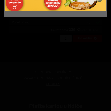
Spravovat nastavení cookies
Počet přísad
0/3
229
Kč
Celková cena
nebo
200
bodů
Do košíku
OBCHODNÍ PODMÍNKY
ZÁSADY OCHRANY OSOBNÍCH ÚDAJŮ
COOKIES
Plaťte kartou u řidiče