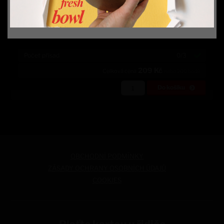
Zakázat fungování cookies
Spravovat nastavení cookies
Počet přísad
0/3
209
Kč
Celková cena
nebo
200
bodů
Do košíku
OBCHODNÍ PODMÍNKY
ZÁSADY OCHRANY OSOBNÍCH ÚDAJŮ
COOKIES