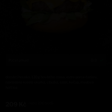
Počet přísad
0/3
domácí houska, 120g hovězího masa, extra porce čedaru,
nakládaná kyselá okurka, cibulka, salát, kečup, medová
hořčice
209
Kč
nebo
200
bodů