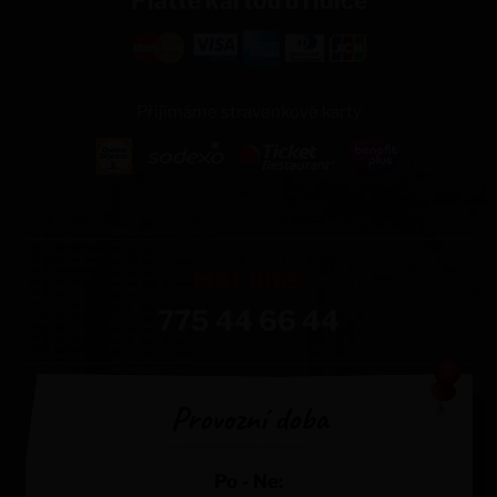
Plaťte kartou u řidiče
Přijímáme stravenkové karty
Hot line:
775 44 66 44
Provozní doba
Po - Ne: