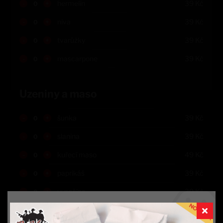
-
+
hermelín
39
Kč
-
+
niva
39
Kč
-
+
tvarůžky
39
Kč
-
+
mascarpone
39
Kč
Uzeniny a maso
-
+
šunka
39
Kč
-
+
slanina
39
Kč
-
+
kuřecí maso
49
Kč
-
+
paprikáš
39
Kč
-
+
vysočina
39
Kč
-
+
herkules
39
Kč
Aby vše fungovalo, jak má (souhlas s