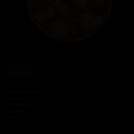
Počet přísad
0/6
• tomatový základ
• mozzarella
• sýr Taleggio
• pancetta
• med