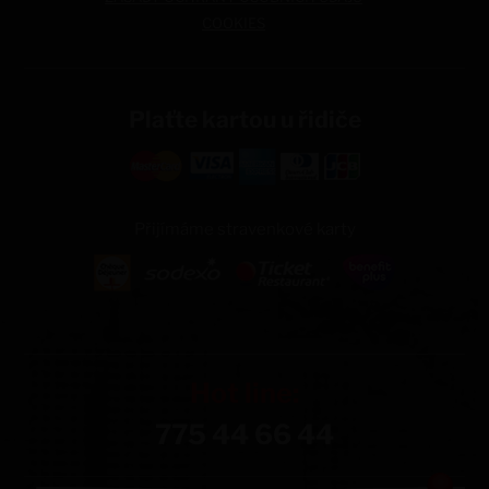
COOKIES
Plaťte kartou u řidiče
Přijímáme stravenkové karty
Hot line:
775 44 66 44