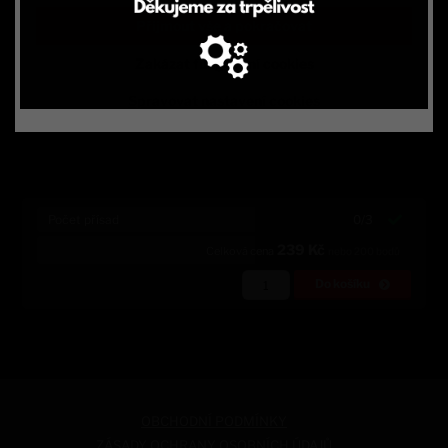
Přijmout vše a pokračovat
-
+
opečená slanina
39
Kč
Zakázat fungování cookies
-
+
kuřecí maso
49
Kč
Spravovat nastavení cookies
Počet přísad
0/3
239
Kč
Celková cena
nebo
200
bodů
Do košíku
OBCHODNÍ PODMÍNKY
ZÁSADY OCHRANY OSOBNÍCH ÚDAJŮ