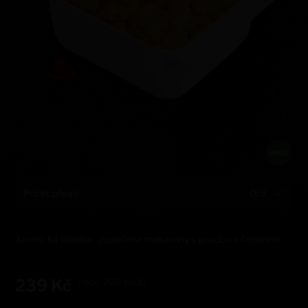
Počet přísad
0/3
Americká klasika - zapečené makarony s goudou a čedarem
239
Kč
nebo
200
bodů