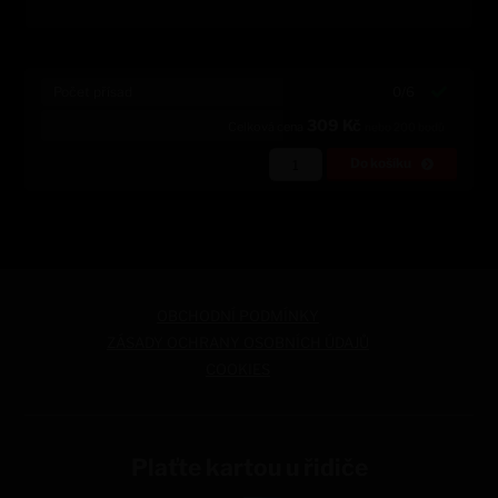
Počet přísad
0/6
309
Kč
Celková cena
nebo
200
bodů
Do košíku
OBCHODNÍ PODMÍNKY
ZÁSADY OCHRANY OSOBNÍCH ÚDAJŮ
COOKIES
Plaťte kartou u řidiče