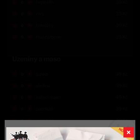
-
+
hermelín
39
Kč
-
+
niva
39
Kč
-
+
tvarůžky
39
Kč
-
+
mascarpone
39
Kč
Uzeniny a maso
-
+
šunka
39
Kč
-
+
slanina
39
Kč
-
+
kuřecí maso
49
Kč
-
+
paprikáš
39
Kč
-
+
vysočina
39
Kč
-
+
herkules
39
Kč
Aby vše fungovalo, jak má (souhlas s