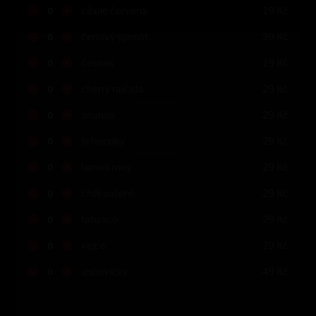
-
+
cibule červená
19
Kč
-
+
čerstvý špenát
39
Kč
-
+
česnek
19
Kč
-
+
cherry rajčata
29
Kč
-
+
ananas
29
Kč
-
+
feferonky
29
Kč
-
+
beraní rohy
29
Kč
-
+
chilli sušené
29
Kč
-
+
tabasco
29
Kč
-
+
vejce
29
Kč
-
+
ančovičky
49
Kč