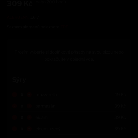
309
Kč
nebo
200
bodů
ALERGENY:
1,6,7
Seznam alergenů naleznete
ZDE
Prosím vyberte si doplňkové přísady na svou pizzu nebo
pokračujte v objednávce.
Sýry
-
+
mozzarella
49
Kč
-
+
parmazán
39
Kč
-
+
eidam
39
Kč
-
+
eidam uzený
39
Kč