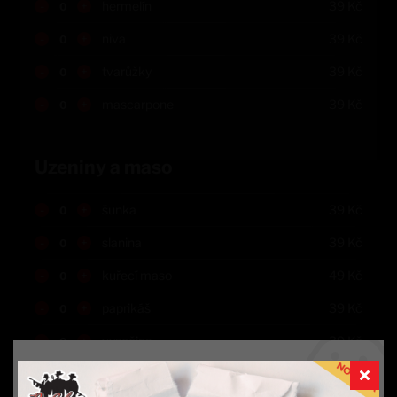
-
+
hermelín
39
Kč
-
+
niva
39
Kč
-
+
tvarůžky
39
Kč
-
+
mascarpone
39
Kč
Uzeniny a maso
-
+
šunka
39
Kč
-
+
slanina
39
Kč
-
+
kuřecí maso
49
Kč
-
+
paprikáš
39
Kč
-
+
vysočina
39
Kč
-
+
herkules
39
Kč
Aby vše fungovalo, jak má (souhlas s