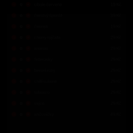
-
+
cibule červená
19
Kč
-
+
čerstvý špenát
39
Kč
-
+
česnek
19
Kč
-
+
cherry rajčata
29
Kč
-
+
ananas
29
Kč
-
+
feferonky
29
Kč
-
+
beraní rohy
29
Kč
-
+
chilli sušené
29
Kč
-
+
tabasco
29
Kč
-
+
vejce
29
Kč
-
+
ančovičky
49
Kč