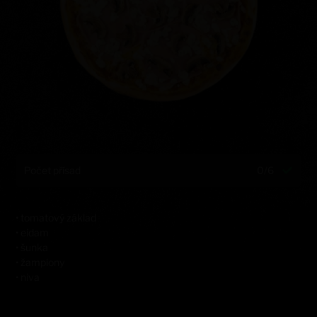
Počet přísad
0/6
• tomatový základ
• eidam
• šunka
• žampiony
• niva