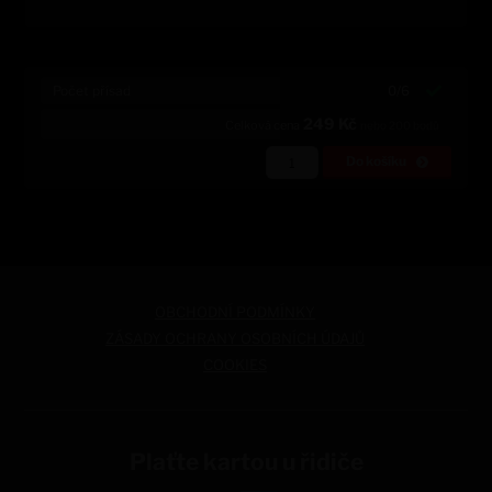
Počet přísad
0/6
249
Kč
Celková cena
nebo
200
bodů
Do košíku
OBCHODNÍ PODMÍNKY
ZÁSADY OCHRANY OSOBNÍCH ÚDAJŮ
COOKIES
Plaťte kartou u řidiče