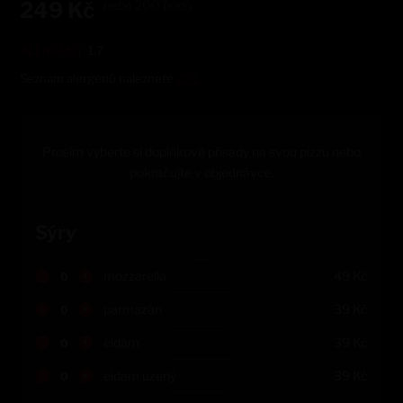
249
Kč
nebo
200
bodů
ALERGENY:
1,7
Seznam alergenů naleznete
ZDE
Prosím vyberte si doplňkové přísady na svou pizzu nebo
pokračujte v objednávce.
Sýry
-
+
mozzarella
49
Kč
-
+
parmazán
39
Kč
-
+
eidam
39
Kč
-
+
eidam uzený
39
Kč